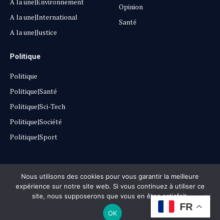
A la une|Environnement
Opinion
A la une|International
Santé
A la une|Justice
Politique
Politique
Politique|Santé
Politique|Sci-Tech
Politique|Société
Politique|Sport
Copyright © 2025
Lehautpanel
Nous utilisons des cookies pour vous garantir la meilleure
expérience sur notre site web. Si vous continuez à utiliser ce
site, nous supposerons que vous en êtes satisfait.
Confidentialité
Contact
Don
FR
OK