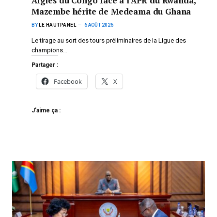
Aigles du Congo face à l’APR du Rwanda,
Mazembe hérite de Medeama du Ghana
BY
LE HAUTPANEL
6 AOÛT 2026
Le tirage au sort des tours préliminaires de la Ligue des
champions…
Partager :
Facebook
X
J’aime ça :