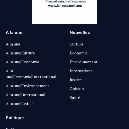
A la une
Nouvelles
A la une
Culture
A la une|Culture
Economie
A la une|Economie
Environnement
A la
International
une|Economie|International
Justice
A la une|Environnement
Opinion
A la une|International
Santé
A la une|Justice
Politique