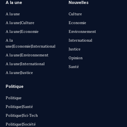
A la une
Nouvelles
A la une
Culture
A la une|Culture
Economie
A la une|Economie
Environnement
A la
International
une|Economie|International
Justice
A la une|Environnement
Opinion
A la une|International
Santé
A la une|Justice
Politique
Politique
Politique|Santé
Politique|Sci-Tech
Politique|Société