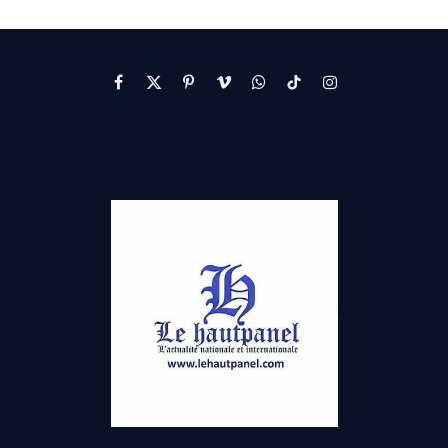
Facebook
X
Pinterest
Vimeo
WhatsApp
TikTok
Instagram
(Twitter)