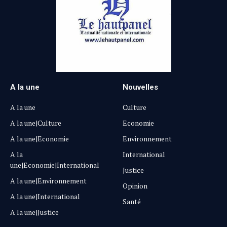
A la une
Nouvelles
A la une
Culture
A la une|Culture
Economie
A la une|Economie
Environnement
A la
International
une|Economie|International
Justice
A la une|Environnement
Opinion
A la une|International
Santé
A la une|Justice