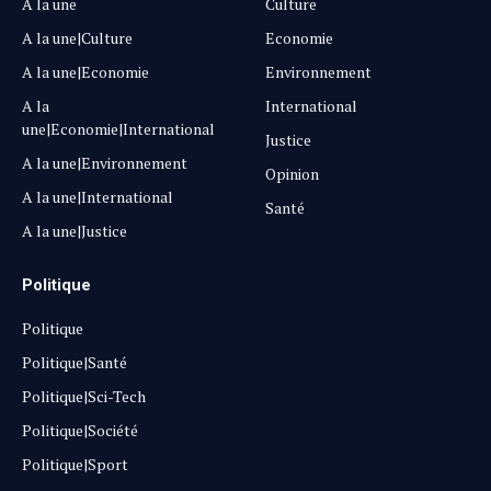
A la une
Culture
A la une|Culture
Economie
A la une|Economie
Environnement
A la
International
une|Economie|International
Justice
A la une|Environnement
Opinion
A la une|International
Santé
A la une|Justice
Politique
Politique
Politique|Santé
Politique|Sci-Tech
Politique|Société
Politique|Sport