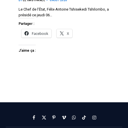
BY
LE HAUTPANEL
6 AOÛT 2026
Le Chef de l’État, Félix-Antoine Tshisekedi Tshilombo, a
présidé ce jeudi 06…
Partager :
Facebook
X
J’aime ça :
Facebook
X
Pinterest
Vimeo
WhatsApp
TikTok
Instagram
(Twitter)