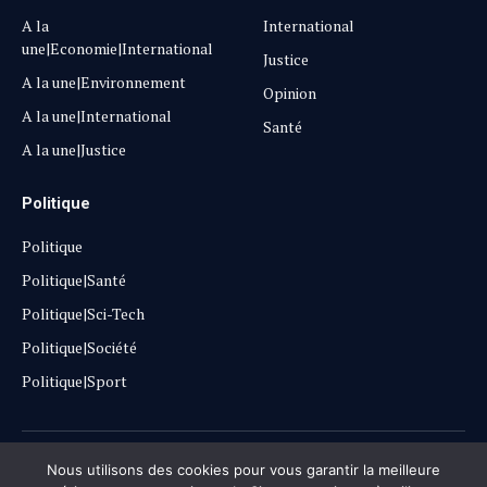
A la
International
une|Economie|International
Justice
A la une|Environnement
Opinion
A la une|International
Santé
A la une|Justice
Politique
Politique
Politique|Santé
Politique|Sci-Tech
Politique|Société
Politique|Sport
Copyright © 2025
Lehautpanel
Nous utilisons des cookies pour vous garantir la meilleure