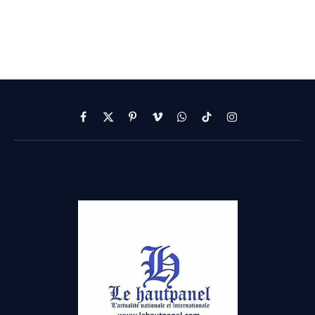
Facebook
X
Pinterest
Vimeo
WhatsApp
TikTok
Instagram
(Twitter)