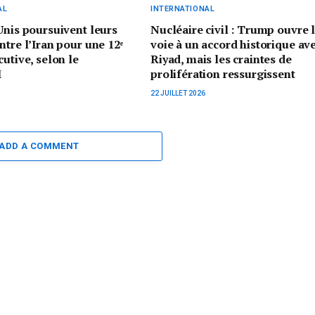
AL
INTERNATIONAL
Unis poursuivent leurs
Nucléaire civil : Trump ouvre 
ntre l’Iran pour une 12ᵉ
voie à un accord historique av
cutive, selon le
Riyad, mais les craintes de
M
prolifération ressurgissent
22 JUILLET 2026
ADD A COMMENT