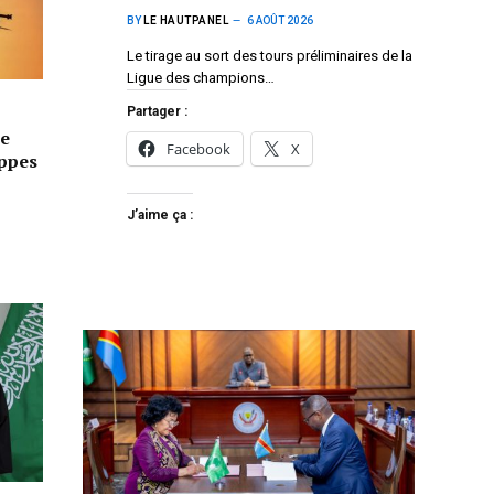
BY
LE HAUTPANEL
6 AOÛT 2026
Le tirage au sort des tours préliminaires de la
Ligue des champions…
Partager :
e
Facebook
X
appes
J’aime ça :