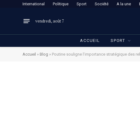
International
Politique
Sport
Société
A la une
vendredi, août 7
ACCUEIL
SPORT
Accueil
»
Blog
»
Poutine souligne l’importance stratégique des re