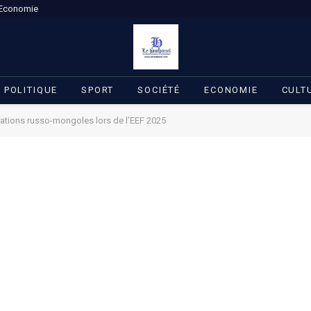
Economie
POLITIQUE
SPORT
SOCIÉTÉ
ECONOMIE
CULT
lations russo-mongoles lors de l’EEF 2025