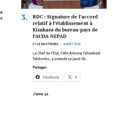
la
RDC : Signature de l’accord
ec
relatif à l’établissement à
Kinshasa du bureau-pays de
l’AUDA-NEPAD
BY
LE HAUTPANEL
6 AOÛT 2026
Le Chef de l’État, Félix-Antoine Tshisekedi
Tshilombo, a présidé ce jeudi 06…
Partager :
Facebook
X
J’aime ça :