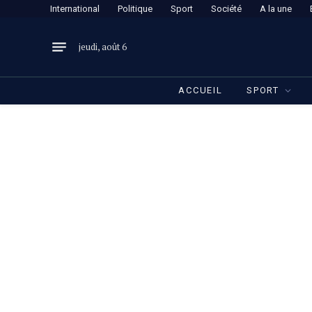
International
Politique
Sport
Société
A la une
jeudi, août 6
ACCUEIL
SPORT