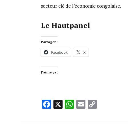
secteur clé de l’économie congolaise.
Le Hautpanel
Partager :
Facebook
X
J’aime ça :
Facebook
X
WhatsApp
Email
Copy
Link