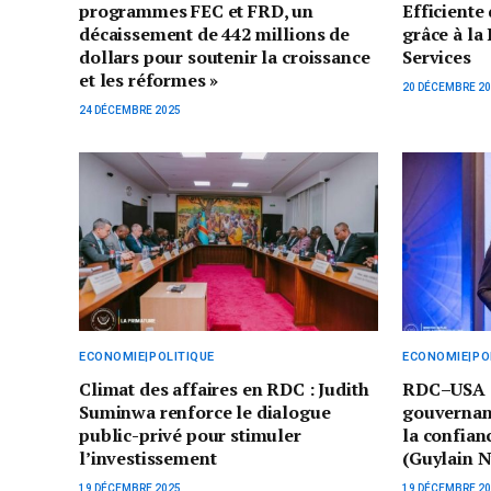
programmes FEC et FRD, un
Efficiente
décaissement de 442 millions de
grâce à la
dollars pour soutenir la croissance
Services
et les réformes »
20 DÉCEMBRE 2
24 DÉCEMBRE 2025
ECONOMIE|POLITIQUE
ECONOMIE|PO
Climat des affaires en RDC : Judith
RDC–USA : 
Suminwa renforce le dialogue
gouvernanc
public-privé pour stimuler
la confian
l’investissement
(Guylain 
19 DÉCEMBRE 2025
19 DÉCEMBRE 2