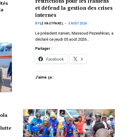
restrictions pour les Iraniens
étés
et défend la gestion des crises
la
internes
BY
LE HAUTPANEL
5 AOÛT 2026
Le président iranien, Massoud Pezeshkian, a
déclaré ce jeudi 05 août 2026…
Partager :
Facebook
X
J’aime ça :
ola
lutte