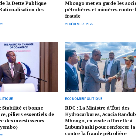
 de la Dette Publique
Mbongo met en garde les soci
 Rationalisation des
pétrolières et minières contre 
fraude
025
20 DÉCEMBRE 2025
LITIQUE
ECONOMIE|POLITIQUE
Stabilité et bonne
RDC : La Ministre d’État des
e, piliers essentiels de
Hydrocarbures, Acacia Bandub
ce des investisseurs
Mbongo, en visite officielle à
Nyembo)
Lubumbashi pour renforcer la 
contre la fraude pétrolière
025