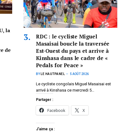
U, la
RDC : le cycliste Miguel
Masaisai boucle la traversée
ce de
Est-Ouest du pays et arrive à
Kinshasa dans le cadre de «
Pedals for Peace »
BY
LE HAUTPANEL
5 AOÛT 2026
Le cycliste congolais Miguel Masaisai est
arrivé à Kinshasa ce mercredi 5…
Partager :
Facebook
X
J’aime ça :