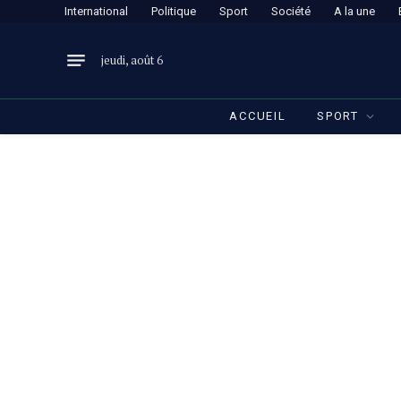
International
Politique
Sport
Société
A la une
jeudi, août 6
ACCUEIL
SPORT