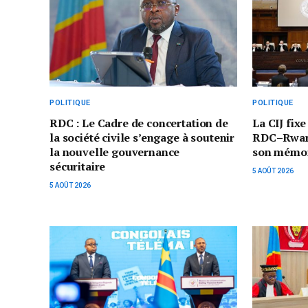
POLITIQUE
POLITIQUE
RDC : Le Cadre de concertation de
La CIJ fixe
la société civile s’engage à soutenir
RDC–Rwand
la nouvelle gouvernance
son mémoi
sécuritaire
5 AOÛT 2026
5 AOÛT 2026