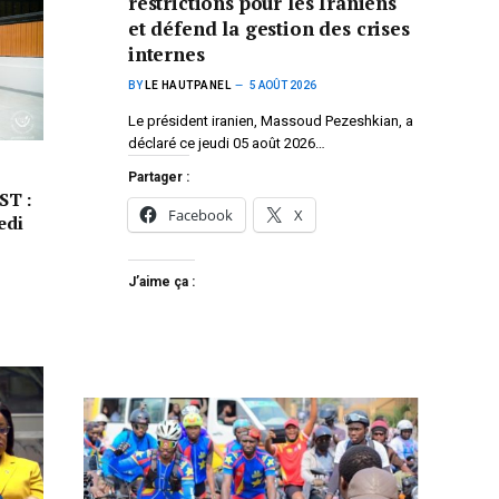
restrictions pour les Iraniens
et défend la gestion des crises
internes
BY
LE HAUTPANEL
5 AOÛT 2026
Le président iranien, Massoud Pezeshkian, a
déclaré ce jeudi 05 août 2026…
Partager :
ST :
Facebook
X
edi
J’aime ça :