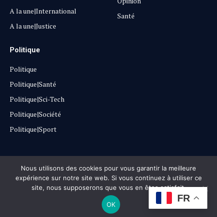
Opinion
A la une|International
Santé
A la une|Justice
Politique
Politique
Politique|Santé
Politique|Sci-Tech
Politique|Société
Politique|Sport
Copyright © 2025
Lehautpanel
Nous utilisons des cookies pour vous garantir la meilleure
expérience sur notre site web. Si vous continuez à utiliser ce
site, nous supposerons que vous en êtes satisfait.
Confidentialité
Contact
Don
FR
OK