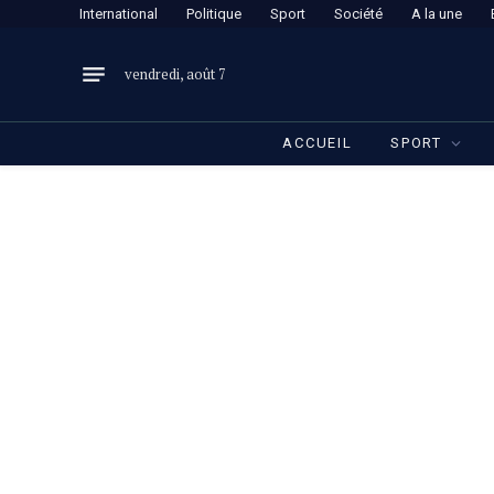
International
Politique
Sport
Société
A la une
vendredi, août 7
ACCUEIL
SPORT