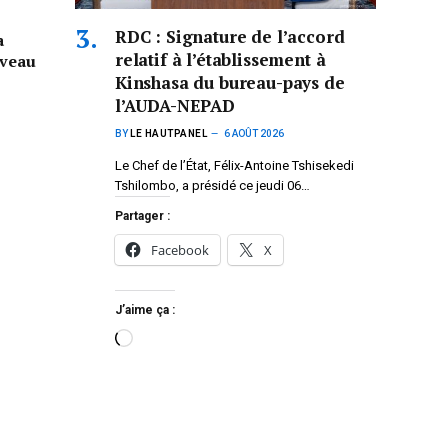
RDC : Signature de l’accord
a
relatif à l’établissement à
iveau
Kinshasa du bureau-pays de
l’AUDA-NEPAD
BY
LE HAUTPANEL
6 AOÛT 2026
Le Chef de l’État, Félix-Antoine Tshisekedi
Tshilombo, a présidé ce jeudi 06…
Partager :
Facebook
X
J’aime ça :