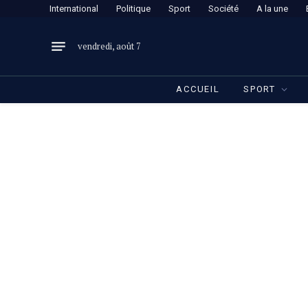
International
Politique
Sport
Société
A la une
vendredi, août 7
ACCUEIL
SPORT