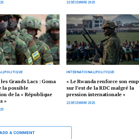
025
22 DÉCEMBRE 2025
L|POLITIQUE
INTERNATIONAL|POLITIQUE
 les Grands Lacs : Goma
« Le Rwanda renforce son emp
 la possible
sur l’est de la RDC malgré la
on de la « République
pression internationale »
s »
22 DÉCEMBRE 2025
025
ADD A COMMENT