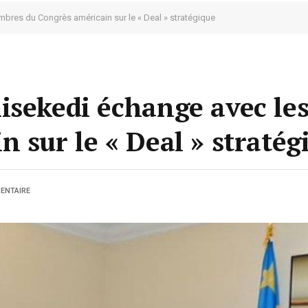
bres du Congrès américain sur le « Deal » stratégique
isekedi échange avec l
 sur le « Deal » stratég
ENTAIRE