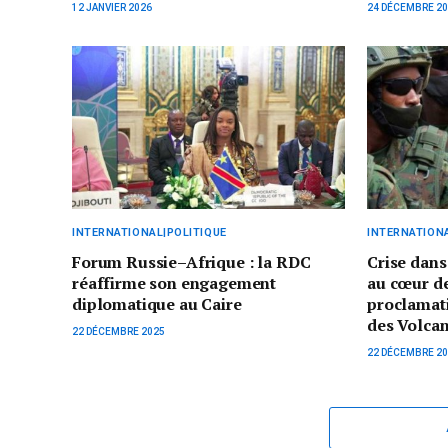
12 JANVIER 2026
24 DÉCEMBRE 2
INTERNATIONAL|POLITIQUE
INTERNATIONA
Forum Russie–Afrique : la RDC
Crise dans
réaffirme son engagement
au cœur de
diplomatique au Caire
proclamati
des Volcan
22 DÉCEMBRE 2025
22 DÉCEMBRE 2