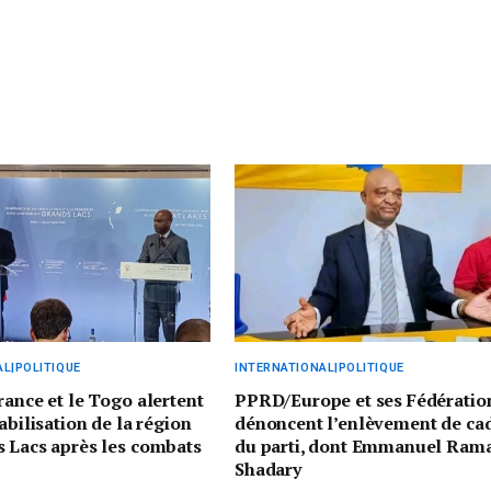
L|POLITIQUE
INTERNATIONAL|POLITIQUE
rance et le Togo alertent
PPRD/Europe et ses Fédératio
abilisation de la région
dénoncent l’enlèvement de ca
 Lacs après les combats
du parti, dont Emmanuel Ram
Shadary