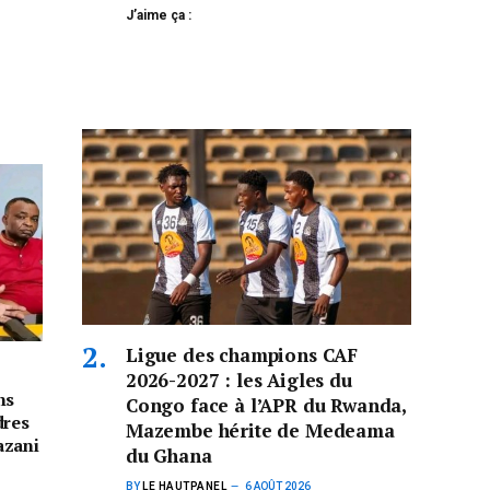
J’aime ça :
Ligue des champions CAF
2026-2027 : les Aigles du
ns
Congo face à l’APR du Rwanda,
dres
Mazembe hérite de Medeama
azani
du Ghana
BY
LE HAUTPANEL
6 AOÛT 2026