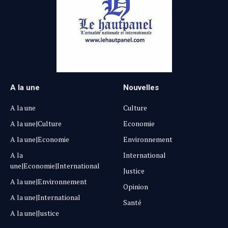
A la une
Nouvelles
A la une
Culture
A la une|Culture
Economie
A la une|Economie
Environnement
A la
International
une|Economie|International
Justice
A la une|Environnement
Opinion
A la une|International
Santé
A la une|Justice