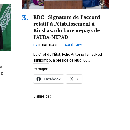
RDC : Signature de l’accord
relatif à l’établissement à
Kinshasa du bureau-pays de
l’AUDA-NEPAD
BY
LE HAUTPANEL
6 AOÛT 2026
Le Chef de l’État, Félix-Antoine Tshisekedi
Tshilombo, a présidé ce jeudi 06…
la
Partager :
ec
Facebook
X
J’aime ça :