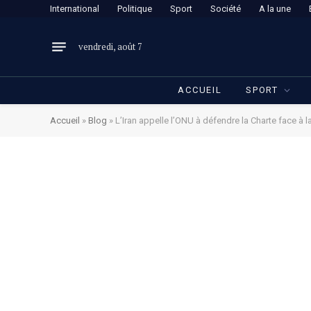
International
Politique
Sport
Société
A la une
vendredi, août 7
ACCUEIL
SPORT
Accueil
»
Blog
»
L’Iran appelle l’ONU à défendre la Charte face à