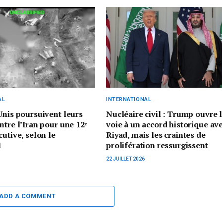
AL
INTERNATIONAL
Unis poursuivent leurs
Nucléaire civil : Trump ouvre 
ntre l’Iran pour une 12ᵉ
voie à un accord historique av
cutive, selon le
Riyad, mais les craintes de
M
prolifération ressurgissent
22 JUILLET 2026
ADD A COMMENT