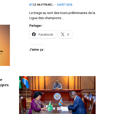
BY
LE HAUTPANEL
6 AOÛT 2026
Le tirage au sort des tours préliminaires de la
Ligue des champions…
Partager :
Facebook
X
J’aime ça :
e
appes