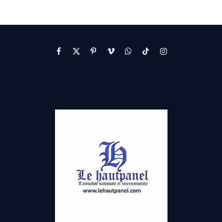
Facebook
X
Pinterest
Vimeo
WhatsApp
TikTok
Instagram
(Twitter)