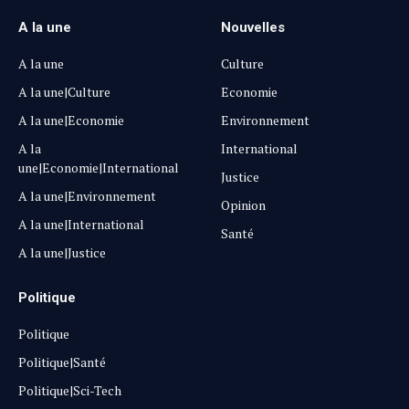
A la une
Nouvelles
A la une
Culture
A la une|Culture
Economie
A la une|Economie
Environnement
A la
International
une|Economie|International
Justice
A la une|Environnement
Opinion
A la une|International
Santé
A la une|Justice
Politique
Politique
Politique|Santé
Politique|Sci-Tech