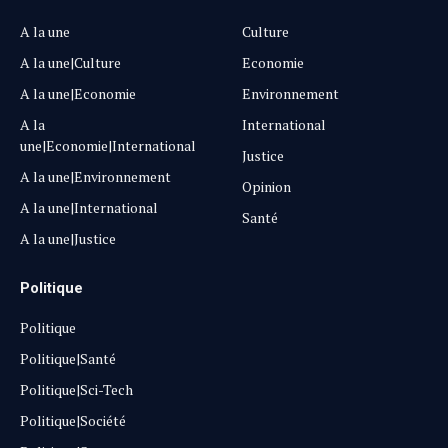
A la une
Culture
A la une|Culture
Economie
A la une|Economie
Environnement
A la
International
une|Economie|International
Justice
A la une|Environnement
Opinion
A la une|International
Santé
A la une|Justice
Politique
Politique
Politique|Santé
Politique|Sci-Tech
Politique|Société