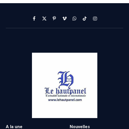
Facebook
X
Pinterest
Vimeo
WhatsApp
TikTok
Instagram
(Twitter)
A la une
Nouvelles