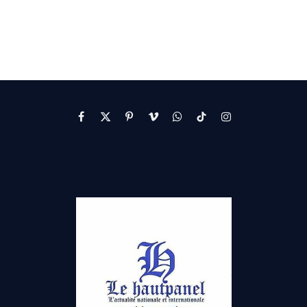
Facebook
X
Pinterest
Vimeo
WhatsApp
TikTok
Instagram
(Twitter)