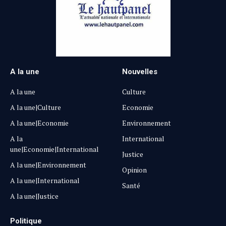
A la une
Nouvelles
A la une
Culture
A la une|Culture
Economie
A la une|Economie
Environnement
A la
International
une|Economie|International
Justice
A la une|Environnement
Opinion
A la une|International
Santé
A la une|Justice
Politique