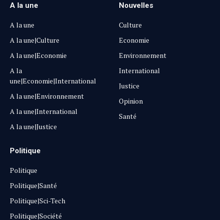
A la une
Nouvelles
A la une
Culture
A la une|Culture
Economie
A la une|Economie
Environnement
A la
International
une|Economie|International
Justice
A la une|Environnement
Opinion
A la une|International
Santé
A la une|Justice
Politique
Politique
Politique|Santé
Politique|Sci-Tech
Politique|Société