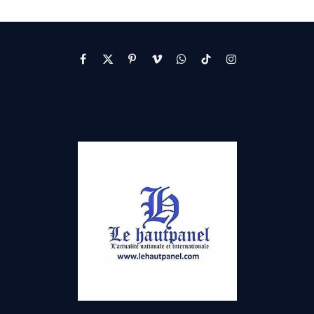
Facebook
X
Pinterest
Vimeo
WhatsApp
TikTok
Instagram
(Twitter)