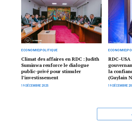
ECONOMIE|POLITIQUE
ECONOMIE|PO
Climat des affaires en RDC : Judith
RDC–USA : 
Suminwa renforce le dialogue
gouvernanc
public-privé pour stimuler
la confian
l’investissement
(Guylain 
19 DÉCEMBRE 2025
19 DÉCEMBRE 2