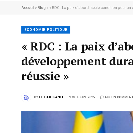
Accueil
»
Blog
»
« RDC : La paix d’abord, seule condition pour u
ECONOMIE|POLITIQUE
« RDC : La paix d’ab
développement dura
réussie »
BY
LE HAUTPANEL
9 OCTOBRE 2025
AUCUN COMMENT