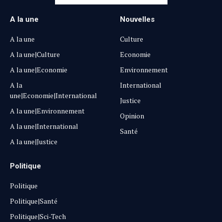
A la une
Nouvelles
A la une
Culture
A la une|Culture
Economie
A la une|Economie
Environnement
A la
International
une|Economie|International
Justice
A la une|Environnement
Opinion
A la une|International
Santé
A la une|Justice
Politique
Politique
Politique|Santé
Politique|Sci-Tech