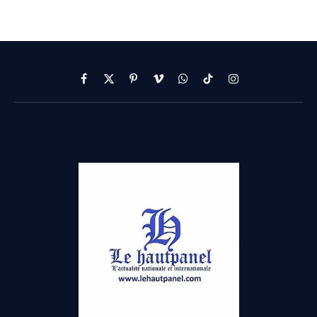
Facebook
X
Pinterest
Vimeo
WhatsApp
TikTok
Instagram
(Twitter)