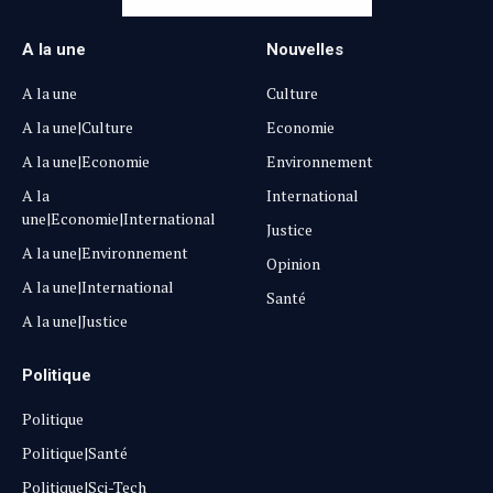
A la une
Nouvelles
A la une
Culture
A la une|Culture
Economie
A la une|Economie
Environnement
A la
International
une|Economie|International
Justice
A la une|Environnement
Opinion
A la une|International
Santé
A la une|Justice
Politique
Politique
Politique|Santé
Politique|Sci-Tech