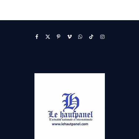
Facebook
X
Pinterest
Vimeo
WhatsApp
TikTok
Instagram
(Twitter)