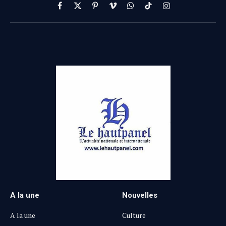
Facebook
X
Pinterest
Vimeo
WhatsApp
TikTok
Instagram
(Twitter)
A la une
Nouvelles
A la une
Culture