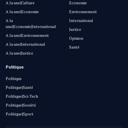
A la une|Culture
Economie
A la une|Economie
Environnement
A la
International
une|Economie|International
Justice
A la une|Environnement
Opinion
A la une|International
Santé
A la une|Justice
Politique
Politique
Politique|Santé
Politique|Sci-Tech
Politique|Société
Politique|Sport