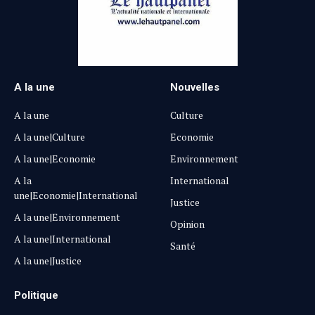
A la une
Nouvelles
A la une
Culture
A la une|Culture
Economie
A la une|Economie
Environnement
A la
International
une|Economie|International
Justice
A la une|Environnement
Opinion
A la une|International
Santé
A la une|Justice
Politique