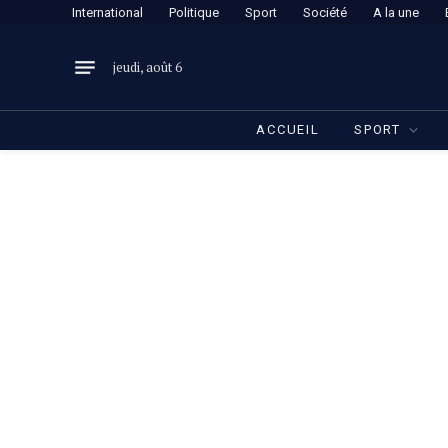
International
Politique
Sport
Société
A la une
jeudi, août 6
ACCUEIL
SPORT