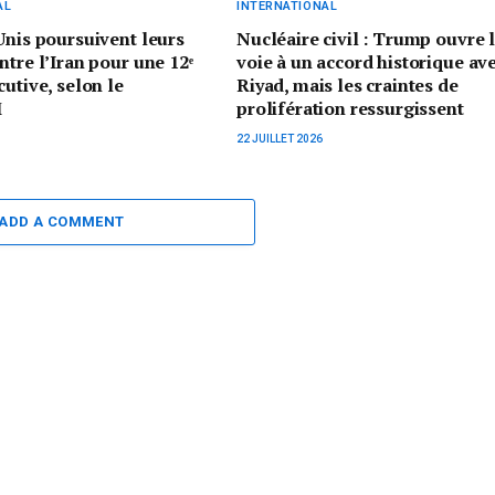
AL
INTERNATIONAL
Unis poursuivent leurs
Nucléaire civil : Trump ouvre 
ntre l’Iran pour une 12ᵉ
voie à un accord historique av
cutive, selon le
Riyad, mais les craintes de
M
prolifération ressurgissent
22 JUILLET 2026
ADD A COMMENT