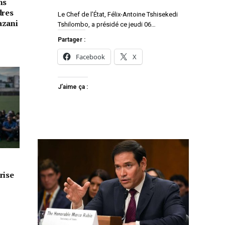
ns
dres
Le Chef de l’État, Félix-Antoine Tshisekedi
azani
Tshilombo, a présidé ce jeudi 06…
Partager :
Facebook
X
J’aime ça :
rise