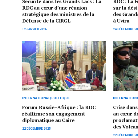
Sécurité dans les Grands Lacs : La
RDC : La F
RDC au cœur d’une réunion
sur la dést
stratégique des ministres de la
des Grands
Défense de la CIRGL
à Uvira
12 JANVIER 2026
24 DÉCEMBRE 2
INTERNATIONAL|POLITIQUE
INTERNATIONA
Forum Russie–Afrique : la RDC
Crise dans
réaffirme son engagement
au cœur de
diplomatique au Caire
proclamati
des Volcan
22 DÉCEMBRE 2025
22 DÉCEMBRE 2