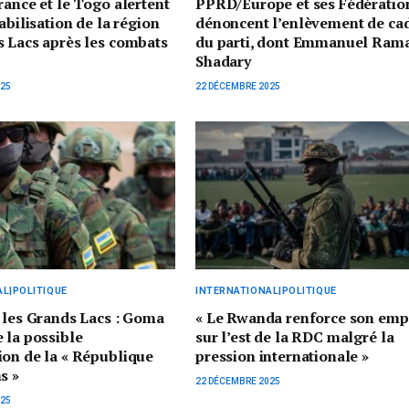
rance et le Togo alertent
PPRD/Europe et ses Fédératio
abilisation de la région
dénoncent l’enlèvement de ca
 Lacs après les combats
du parti, dont Emmanuel Ram
Shadary
025
22 DÉCEMBRE 2025
L|POLITIQUE
INTERNATIONAL|POLITIQUE
 les Grands Lacs : Goma
« Le Rwanda renforce son emp
 la possible
sur l’est de la RDC malgré la
on de la « République
pression internationale »
s »
22 DÉCEMBRE 2025
025