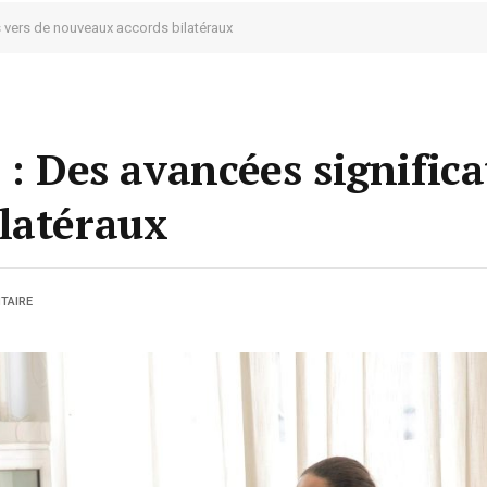
es vers de nouveaux accords bilatéraux
 : Des avancées significa
latéraux
TAIRE