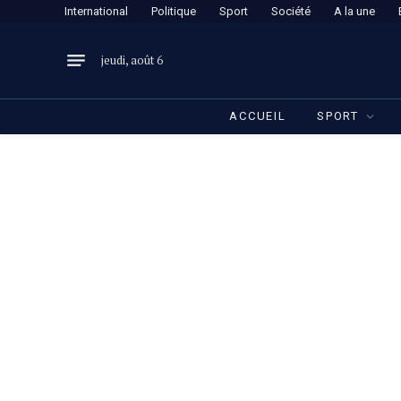
International
Politique
Sport
Société
A la une
jeudi, août 6
ACCUEIL
SPORT