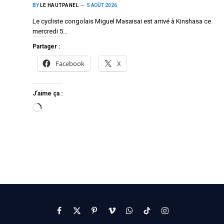
BY
LE HAUTPANEL
5 AOÛT 2026
Le cycliste congolais Miguel Masaisai est arrivé à Kinshasa ce
mercredi 5…
Partager :
Facebook
X
J’aime ça :
Facebook
X
Pinterest
Vimeo
WhatsApp
TikTok
Instagram