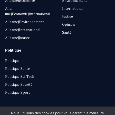
A la une|Economie
Environnement
A la
International
une|Economie|International
Justice
A la une|Environnement
Opinion
A la une|International
Santé
A la une|Justice
Politique
Politique
Politique|Santé
Politique|Sci-Tech
Politique|Société
Politique|Sport
Copyright © 2025
Lehautpanel
Nous utilisons des cookies pour vous garantir la meilleure