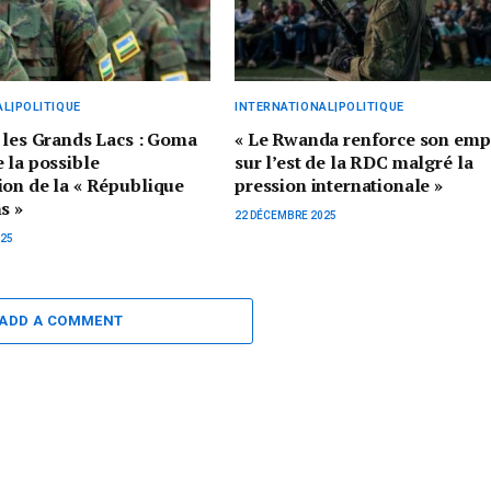
L|POLITIQUE
INTERNATIONAL|POLITIQUE
 les Grands Lacs : Goma
« Le Rwanda renforce son emp
 la possible
sur l’est de la RDC malgré la
on de la « République
pression internationale »
s »
22 DÉCEMBRE 2025
025
ADD A COMMENT