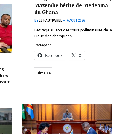
Mazembe hérite de Medeama
du Ghana
BY
LE HAUTPANEL
6 AOÛT 2026
Le tirage au sort des tours préliminaires de la
Ligue des champions…
Partager :
Facebook
X
ns
J’aime ça :
dres
azani