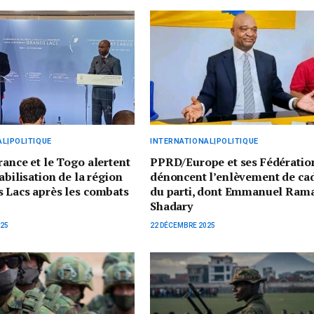
L|POLITIQUE
INTERNATIONAL|POLITIQUE
rance et le Togo alertent
PPRD/Europe et ses Fédératio
abilisation de la région
dénoncent l’enlèvement de ca
 Lacs après les combats
du parti, dont Emmanuel Ram
Shadary
025
22 DÉCEMBRE 2025