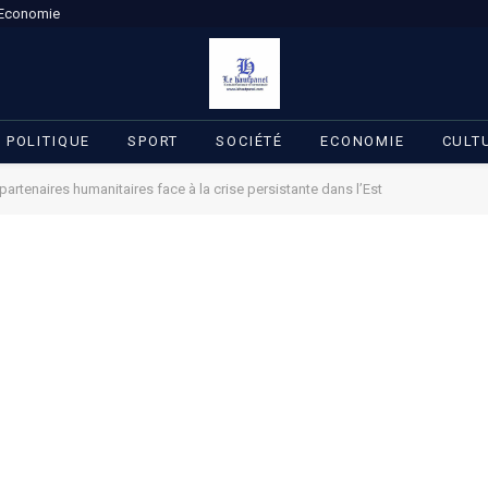
Economie
POLITIQUE
SPORT
SOCIÉTÉ
ECONOMIE
CULT
tenaires humanitaires face à la crise persistante dans l’Est