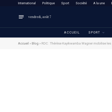
International
Politique
Sport
Société
A la une
vendredi, août 7
ACCUEIL
SPORT
Accueil
»
Blog
»
RDC : Thérèse Kayikwamba Wagner mobilise les par