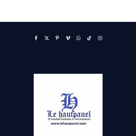
Facebook
X
Pinterest
Vimeo
WhatsApp
TikTok
Instagram
(Twitter)