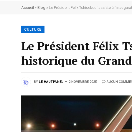
Accueil
»
Blog
»
Le Président Félix Tshisekedi assiste à l’inaugur
CULTURE
Le Président Félix T
historique du Grand
BY
LE HAUTPANEL
2 NOVEMBRE 2025
AUCUN COMMEN