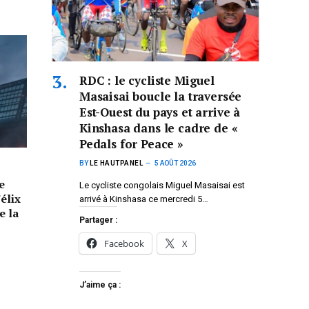
RDC : le cycliste Miguel
Masaisai boucle la traversée
Est-Ouest du pays et arrive à
Kinshasa dans le cadre de «
Pedals for Peace »
BY
LE HAUTPANEL
5 AOÛT 2026
e
Le cycliste congolais Miguel Masaisai est
élix
arrivé à Kinshasa ce mercredi 5…
e la
Partager :
Facebook
X
J’aime ça :