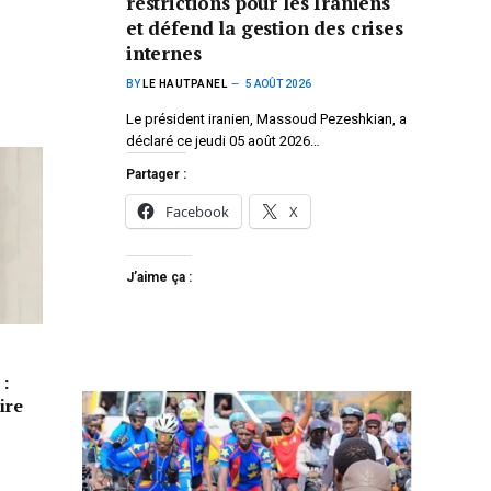
restrictions pour les Iraniens
et défend la gestion des crises
internes
BY
LE HAUTPANEL
5 AOÛT 2026
Le président iranien, Massoud Pezeshkian, a
déclaré ce jeudi 05 août 2026…
Partager :
Facebook
X
J’aime ça :
 :
ire