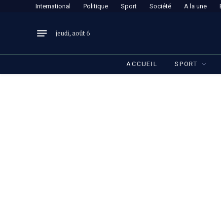
International
Politique
Sport
Société
A la une
jeudi, août 6
ACCUEIL
SPORT