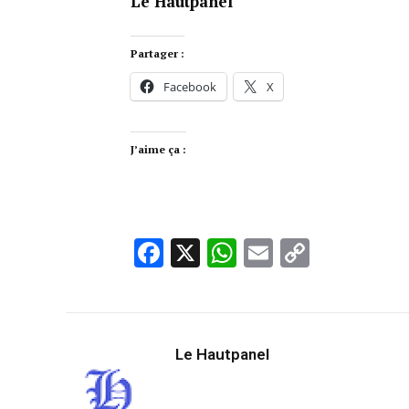
Le Hautpanel
Partager :
Facebook
X
J’aime ça :
Facebook
X
WhatsApp
Email
Copy
Link
Le Hautpanel