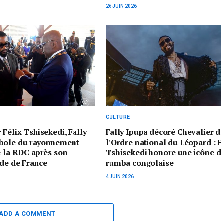
26 JUIN 2026
CULTURE
 Félix Tshisekedi, Fally
Fally Ipupa décoré Chevalier d
bole du rayonnement
l’Ordre national du Léopard : F
e la RDC après son
Tshisekedi honore une icône d
de de France
rumba congolaise
4 JUIN 2026
ADD A COMMENT