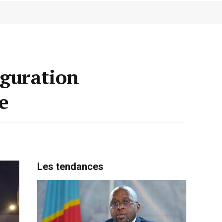
uguration
e
Les tendances