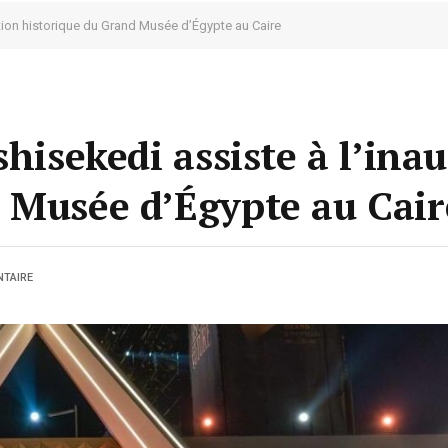
ation historique du Grand Musée d’Égypte au Caire
shisekedi assiste à l’ina
 Musée d’Égypte au Cair
TAIRE