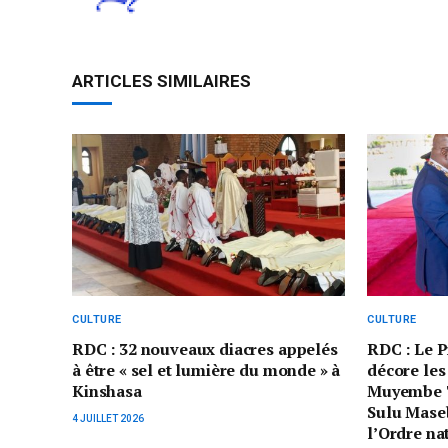
ARTICLES SIMILAIRES
CULTURE
CULTURE
RDC : 32 nouveaux diacres appelés
‎RDC : Le 
à être « sel et lumière du monde » à
décore les
Kinshasa
Muyembe T
Sulu Mase
4 JUILLET 2026
l’Ordre na