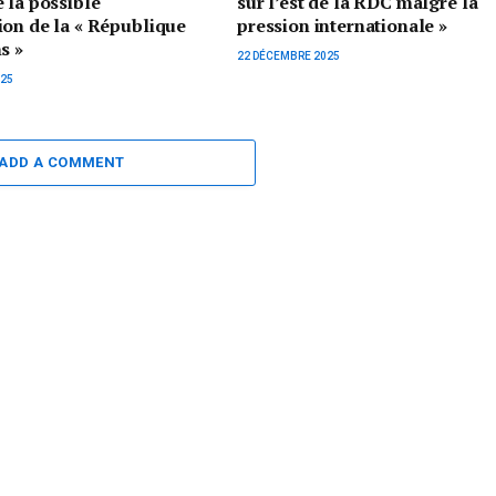
 la possible
sur l’est de la RDC malgré la
on de la « République
pression internationale »
s »
22 DÉCEMBRE 2025
025
ADD A COMMENT