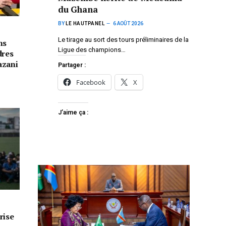
du Ghana
BY
LE HAUTPANEL
6 AOÛT 2026
Le tirage au sort des tours préliminaires de la
ns
Ligue des champions…
dres
azani
Partager :
Facebook
X
J’aime ça :
rise