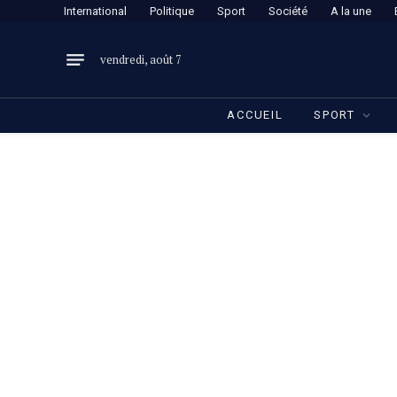
International
Politique
Sport
Société
A la une
vendredi, août 7
ACCUEIL
SPORT