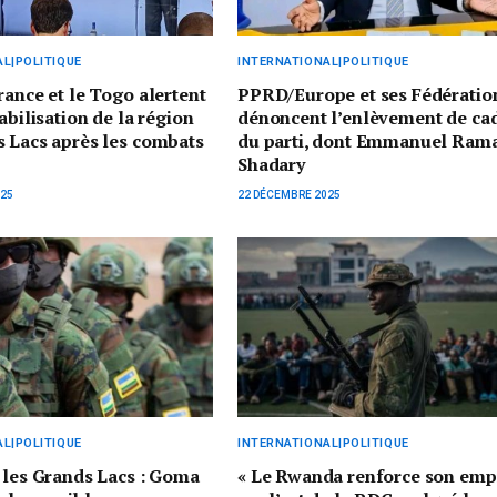
L|POLITIQUE
INTERNATIONAL|POLITIQUE
rance et le Togo alertent
PPRD/Europe et ses Fédératio
abilisation de la région
dénoncent l’enlèvement de ca
 Lacs après les combats
du parti, dont Emmanuel Ram
Shadary
025
22 DÉCEMBRE 2025
L|POLITIQUE
INTERNATIONAL|POLITIQUE
 les Grands Lacs : Goma
« Le Rwanda renforce son emp