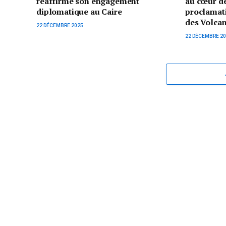
réaffirme son engagement
au cœur de
diplomatique au Caire
proclamati
des Volcan
22 DÉCEMBRE 2025
22 DÉCEMBRE 2