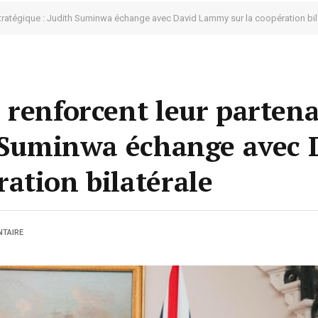
stratégique : Judith Suminwa échange avec David Lammy sur la coopération bil
 renforcent leur partena
h Suminwa échange avec 
ation bilatérale
TAIRE