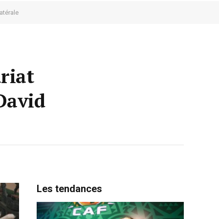
atérale
riat
David
Les tendances