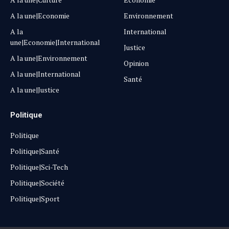
A la une|Economie
Environnement
A la
International
une|Economie|International
Justice
A la une|Environnement
Opinion
A la une|International
Santé
A la une|Justice
Politique
Politique
Politique|Santé
Politique|Sci-Tech
Politique|Société
Politique|Sport