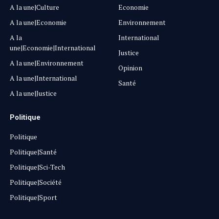
A la une|Culture
Economie
A la une|Economie
Environnement
A la
International
une|Economie|International
Justice
A la une|Environnement
Opinion
A la une|International
Santé
A la une|Justice
Politique
Politique
Politique|Santé
Politique|Sci-Tech
Politique|Société
Politique|Sport