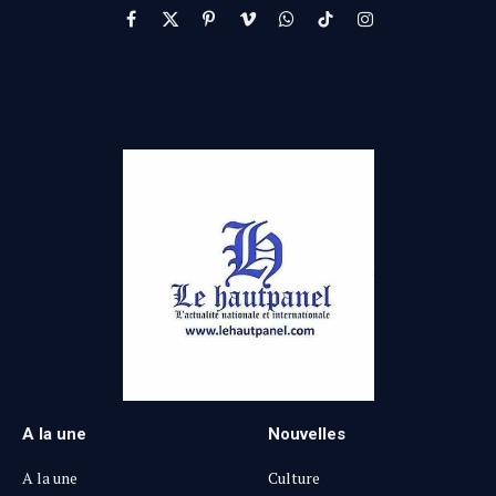
Facebook
X
Pinterest
Vimeo
WhatsApp
TikTok
Instagram
(Twitter)
A la une
Nouvelles
A la une
Culture