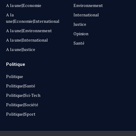
A la une|Economie
Environnement
A la
International
une|Economie|International
Justice
A la une|Environnement
Opinion
A la une|International
Santé
A la une|Justice
Politique
Politique
Politique|Santé
Politique|Sci-Tech
Politique|Société
Politique|Sport