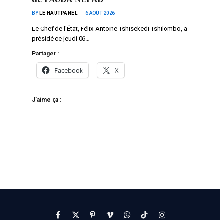
BY
LE HAUTPANEL
6 AOÛT 2026
Le Chef de l’État, Félix-Antoine Tshisekedi Tshilombo, a
présidé ce jeudi 06…
Partager :
Facebook
X
J’aime ça :
Facebook
X
Pinterest
Vimeo
WhatsApp
TikTok
Instagram