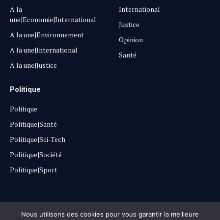
A la
International
une|Economie|International
Justice
A la une|Environnement
Opinion
A la une|International
Santé
A la une|Justice
Politique
Politique
Politique|Santé
Politique|Sci-Tech
Politique|Société
Politique|Sport
Copyright © 2025
Lehautpanel
Nous utilisons des cookies pour vous garantir la meilleure