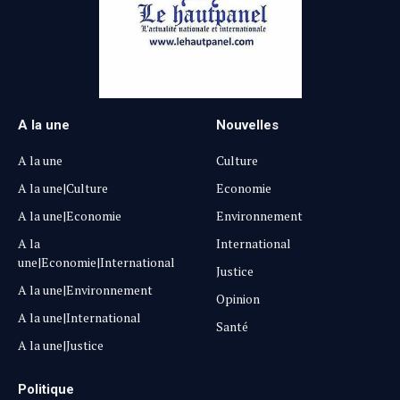
A la une
Nouvelles
A la une
Culture
A la une|Culture
Economie
A la une|Economie
Environnement
A la
International
une|Economie|International
Justice
A la une|Environnement
Opinion
A la une|International
Santé
A la une|Justice
Politique