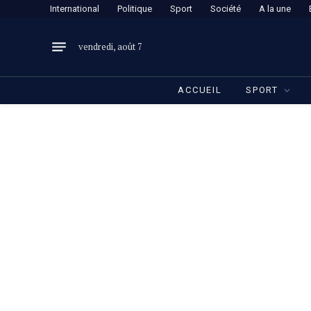
International
Politique
Sport
Société
A la une
vendredi, août 7
ACCUEIL
SPORT