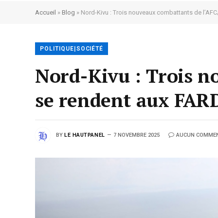
Accueil
»
Blog
»
Nord-Kivu : Trois nouveaux combattants de l’AF
POLITIQUE|SOCIÉTÉ
Nord-Kivu : Trois n
se rendent aux FAR
BY
LE HAUTPANEL
7 NOVEMBRE 2025
AUCUN COMMEN