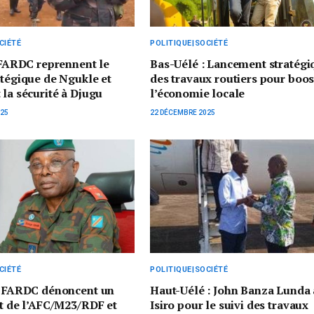
CIÉTÉ
POLITIQUE|SOCIÉTÉ
s FARDC reprennent le
Bas-Uélé : Lancement stratégi
atégique de Ngukle et
des travaux routiers pour boos
 la sécurité à Djugu
l’économie locale
025
22 DÉCEMBRE 2025
CIÉTÉ
POLITIQUE|SOCIÉTÉ
es FARDC dénoncent un
Haut-Uélé : John Banza Lunda 
it de l’AFC/M23/RDF et
Isiro pour le suivi des travaux