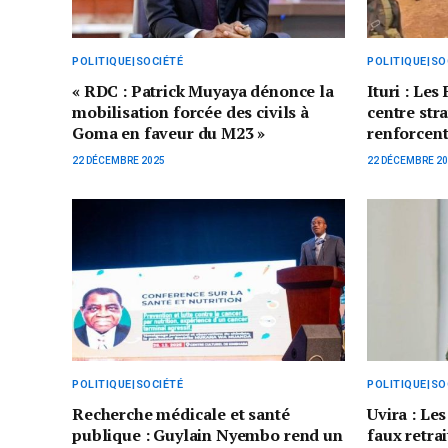
POLITIQUE|SOCIÉTÉ
POLITIQUE|SO
« RDC : Patrick Muyaya dénonce la
Ituri : Le
mobilisation forcée des civils à
centre str
Goma en faveur du M23 »
renforcent
22 DÉCEMBRE 2025
22 DÉCEMBRE 2
POLITIQUE|SOCIÉTÉ
POLITIQUE|SO
Recherche médicale et santé
Uvira : L
publique : Guylain Nyembo rend un
faux retra