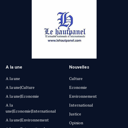
A la une
Nouvelles
A la une
Culture
A la une|Culture
Economie
A la une|Economie
Environnement
A la
International
une|Economie|International
Justice
A la une|Environnement
Opinion