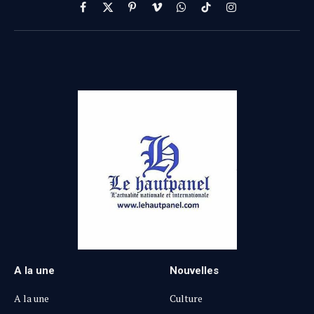
Facebook
X
Pinterest
Vimeo
WhatsApp
TikTok
Instagram
(Twitter)
A la une
Nouvelles
A la une
Culture