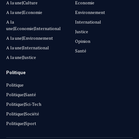
A la une|Culture
Economie
A la une|Economie
Environnement
A la
International
une|Economie|International
Justice
A la une|Environnement
Opinion
A la une|International
Santé
A la une|Justice
Politique
Politique
Politique|Santé
Politique|Sci-Tech
Politique|Société
Politique|Sport