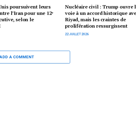
Unis poursuivent leurs
Nucléaire civil : Trump ouvre 
ntre l’Iran pour une 12ᵉ
voie à un accord historique av
cutive, selon le
Riyad, mais les craintes de
M
prolifération ressurgissent
22 JUILLET 2026
ADD A COMMENT