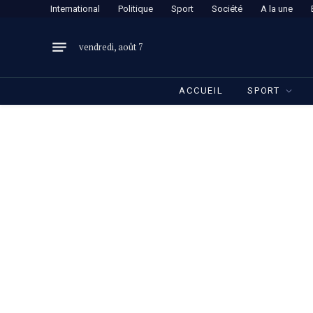
International
Politique
Sport
Société
A la une
vendredi, août 7
ACCUEIL
SPORT