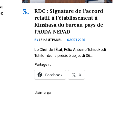
la
RDC : Signature de l’accord
ec
relatif à l’établissement à
Kinshasa du bureau-pays de
l’AUDA-NEPAD
BY
LE HAUTPANEL
6 AOÛT 2026
Le Chef de l’État, Félix-Antoine Tshisekedi
Tshilombo, a présidé ce jeudi 06…
Partager :
Facebook
X
J’aime ça :