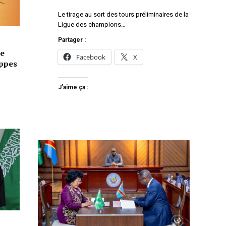
Le tirage au sort des tours préliminaires de la
Ligue des champions…
Partager :
e
Facebook
X
appes
J’aime ça :