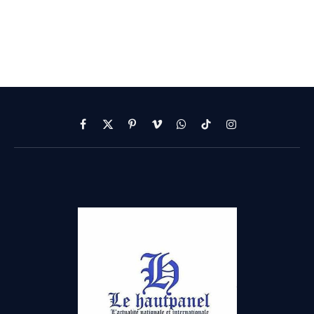
Facebook
X
Pinterest
Vimeo
WhatsApp
TikTok
Instagram
(Twitter)