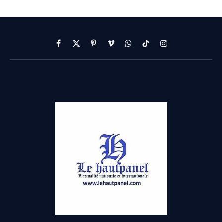
Facebook
X
Pinterest
Vimeo
WhatsApp
TikTok
Instagram
(Twitter)