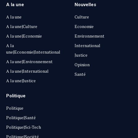
A la une
Nouvelles
A la une
Culture
A la une|Culture
Economie
A la une|Economie
Environnement
A la
International
une|Economie|International
Justice
A la une|Environnement
Opinion
A la une|International
Santé
A la une|Justice
Politique
Politique
Politique|Santé
Politique|Sci-Tech
Politique|Société