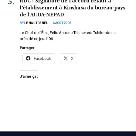
RDC : Signature de l’accord relatif à
l’établissement à Kinshasa du bureau-pays
de l’AUDA-NEPAD
BY
LE HAUTPANEL
6 AOÛT 2026
Le Chef de l’État, Félix-Antoine Tshisekedi Tshilombo, a
présidé ce jeudi 06…
Partager :
Facebook
X
J’aime ça :