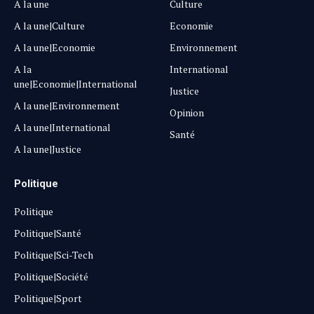
A la une
Culture
A la une|Culture
Economie
A la une|Economie
Environnement
A la
International
une|Economie|International
Justice
A la une|Environnement
Opinion
A la une|International
Santé
A la une|Justice
Politique
Politique
Politique|Santé
Politique|Sci-Tech
Politique|Société
Politique|Sport