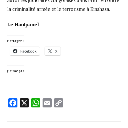
autorités judiciaires congolaises dans la lutte contre
la criminalité armée et le terrorisme à Kinshasa.
Le Hautpanel
Partager :
Facebook
X
J’aime ça :
Facebook
X
WhatsApp
Email
Copy
Link