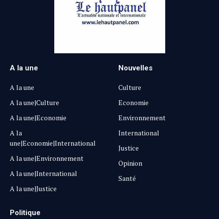
A la une
Nouvelles
A la une
Culture
A la une|Culture
Economie
A la une|Economie
Environnement
A la
International
une|Economie|International
Justice
A la une|Environnement
Opinion
A la une|International
Santé
A la une|Justice
Politique