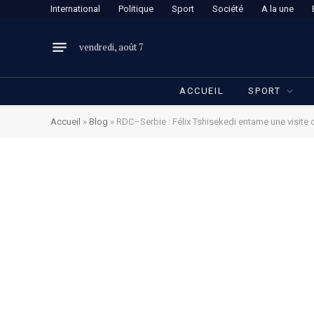
International
Politique
Sport
Société
A la une
vendredi, août 7
ACCUEIL
SPORT
Accueil
»
Blog
»
RDC–Serbie : Félix Tshisekedi entame une visite d