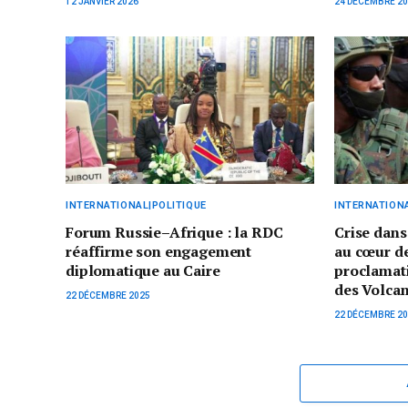
12 JANVIER 2026
24 DÉCEMBRE 2
INTERNATIONAL|POLITIQUE
INTERNATIONA
Forum Russie–Afrique : la RDC
Crise dans
réaffirme son engagement
au cœur de
diplomatique au Caire
proclamati
des Volcan
22 DÉCEMBRE 2025
22 DÉCEMBRE 2