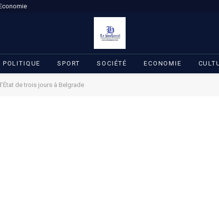
Economie
POLITIQUE
SPORT
SOCIÉTÉ
ECONOMIE
CULT
’État de trois jours à Belgrade