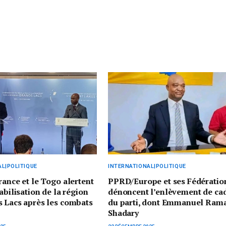
L|POLITIQUE
INTERNATIONAL|POLITIQUE
rance et le Togo alertent
PPRD/Europe et ses Fédératio
abilisation de la région
dénoncent l’enlèvement de ca
 Lacs après les combats
du parti, dont Emmanuel Ram
Shadary