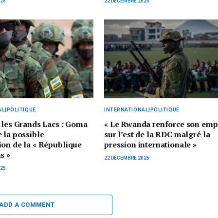
025
22 DÉCEMBRE 2025
L|POLITIQUE
INTERNATIONAL|POLITIQUE
 les Grands Lacs : Goma
« Le Rwanda renforce son emp
 la possible
sur l’est de la RDC malgré la
on de la « République
pression internationale »
s »
22 DÉCEMBRE 2025
025
ADD A COMMENT