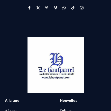
Facebook
X
Pinterest
Vimeo
WhatsApp
TikTok
Instagram
(Twitter)
A la une
Nouvelles
A la une
Culture