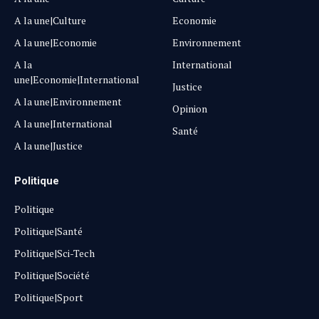
A la une|Culture
Economie
A la une|Economie
Environnement
A la
International
une|Economie|International
Justice
A la une|Environnement
Opinion
A la une|International
Santé
A la une|Justice
Politique
Politique
Politique|Santé
Politique|Sci-Tech
Politique|Société
Politique|Sport