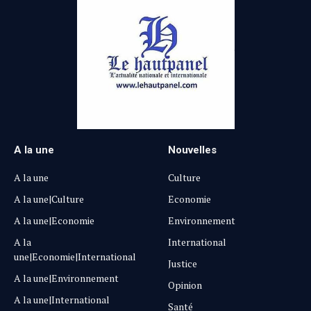
A la une
Nouvelles
A la une
Culture
A la une|Culture
Economie
A la une|Economie
Environnement
A la
International
une|Economie|International
Justice
A la une|Environnement
Opinion
A la une|International
Santé