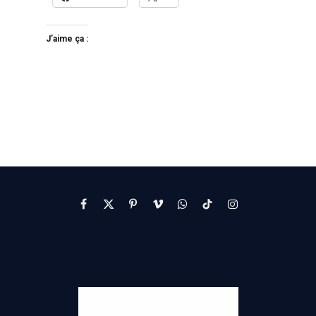
J’aime ça :
Facebook
X
Pinterest
Vimeo
WhatsApp
TikTok
Instagram
(Twitter)