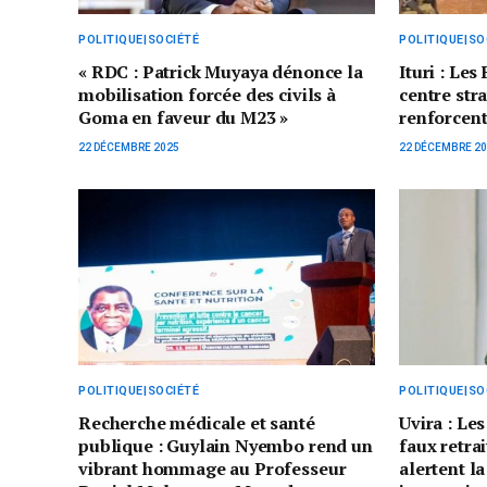
POLITIQUE|SOCIÉTÉ
POLITIQUE|SO
« RDC : Patrick Muyaya dénonce la
Ituri : Le
mobilisation forcée des civils à
centre str
Goma en faveur du M23 »
renforcent
22 DÉCEMBRE 2025
22 DÉCEMBRE 2
POLITIQUE|SOCIÉTÉ
POLITIQUE|SO
Recherche médicale et santé
Uvira : L
publique : Guylain Nyembo rend un
faux retra
vibrant hommage au Professeur
alertent 