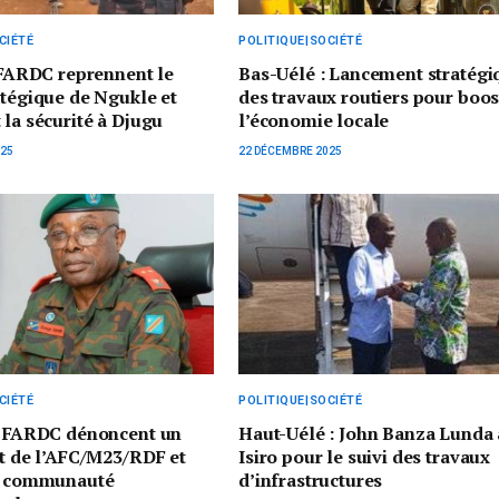
CIÉTÉ
POLITIQUE|SOCIÉTÉ
s FARDC reprennent le
Bas-Uélé : Lancement stratégi
atégique de Ngukle et
des travaux routiers pour boos
 la sécurité à Djugu
l’économie locale
025
22 DÉCEMBRE 2025
CIÉTÉ
POLITIQUE|SOCIÉTÉ
es FARDC dénoncent un
Haut-Uélé : John Banza Lunda 
it de l’AFC/M23/RDF et
Isiro pour le suivi des travaux
la communauté
d’infrastructures