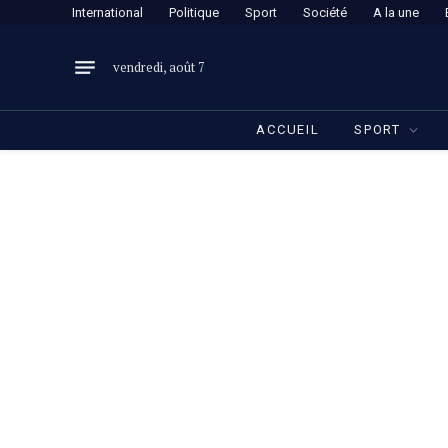
International
Politique
Sport
Société
A la une
vendredi, août 7
ACCUEIL
SPORT