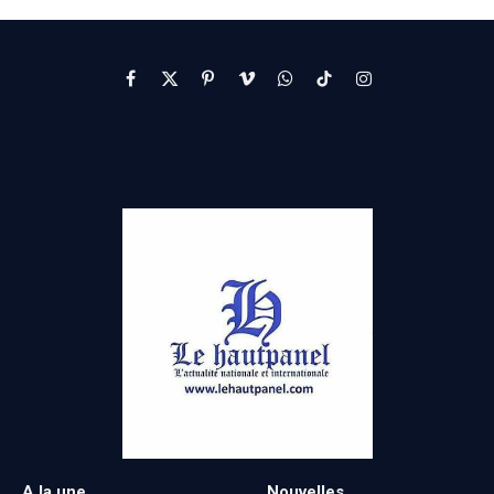
Facebook
X
Pinterest
Vimeo
WhatsApp
TikTok
Instagram
(Twitter)
A la une
Nouvelles