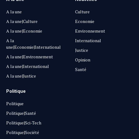
A la une
Culture
A la une|Culture
Economie
A la une|Economie
Environnement
A la
International
une|Economie|International
Justice
A la une|Environnement
Opinion
A la une|International
Santé
A la une|Justice
Politique
Politique
Politique|Santé
Politique|Sci-Tech
Politique|Société